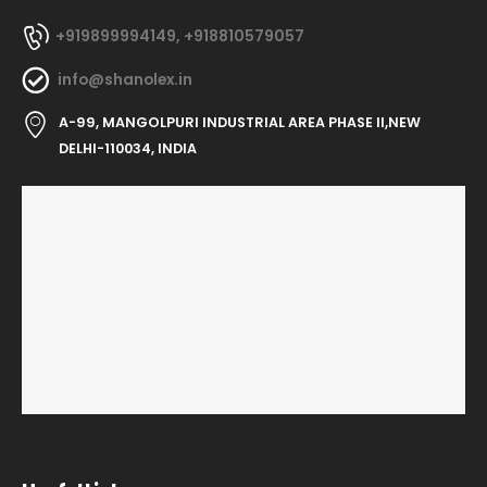
+919899994149,
+918810579057
info@shanolex.in
A-99, MANGOLPURI INDUSTRIAL AREA PHASE II,NEW
DELHI-110034, INDIA