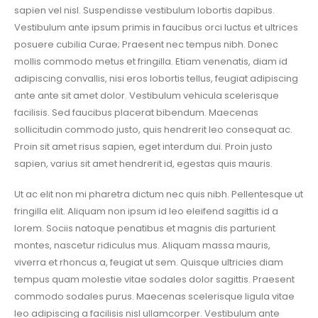
sapien vel nisl. Suspendisse vestibulum lobortis dapibus.
Vestibulum ante ipsum primis in faucibus orci luctus et ultrices
posuere cubilia Curae; Praesent nec tempus nibh. Donec
mollis commodo metus et fringilla. Etiam venenatis, diam id
adipiscing convallis, nisi eros lobortis tellus, feugiat adipiscing
ante ante sit amet dolor. Vestibulum vehicula scelerisque
facilisis. Sed faucibus placerat bibendum. Maecenas
sollicitudin commodo justo, quis hendrerit leo consequat ac.
Proin sit amet risus sapien, eget interdum dui. Proin justo
sapien, varius sit amet hendrerit id, egestas quis mauris.
Ut ac elit non mi pharetra dictum nec quis nibh. Pellentesque ut
fringilla elit. Aliquam non ipsum id leo eleifend sagittis id a
lorem. Sociis natoque penatibus et magnis dis parturient
montes, nascetur ridiculus mus. Aliquam massa mauris,
viverra et rhoncus a, feugiat ut sem. Quisque ultricies diam
tempus quam molestie vitae sodales dolor sagittis. Praesent
commodo sodales purus. Maecenas scelerisque ligula vitae
leo adipiscing a facilisis nisl ullamcorper. Vestibulum ante